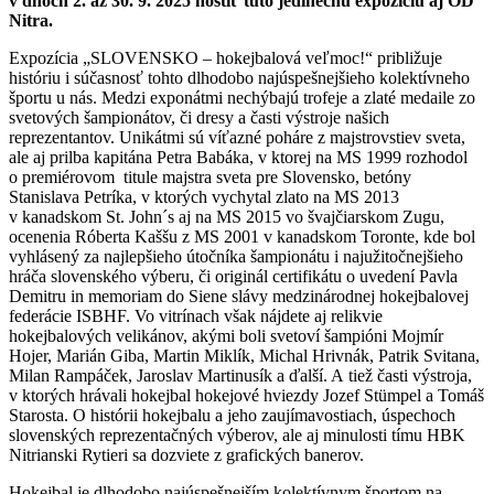
v dňoch 2. až 30. 9. 2025 hostiť túto jedinečnú expozíciu aj OD
Nitra.
Expozícia „SLOVENSKO – hokejbalová veľmoc!“ približuje
históriu i súčasnosť tohto dlhodobo najúspešnejšieho kolektívneho
športu u nás. Medzi exponátmi nechýbajú trofeje a zlaté medaile zo
svetových šampionátov, či dresy a časti výstroje našich
reprezentantov. Unikátmi sú víťazné poháre z majstrovstiev sveta,
ale aj prilba kapitána Petra Babáka, v ktorej na MS 1999 rozhodol
o premiérovom titule majstra sveta pre Slovensko, betóny
Stanislava Petríka, v ktorých vychytal zlato na MS 2013
v kanadskom St. John´s aj na MS 2015 vo švajčiarskom Zugu,
ocenenia Róberta Kaššu z MS 2001 v kanadskom Toronte, kde bol
vyhlásený za najlepšieho útočníka šampionátu i najužitočnejšieho
hráča slovenského výberu, či originál certifikátu o uvedení Pavla
Demitru in memoriam do Siene slávy medzinárodnej hokejbalovej
federácie ISBHF. Vo vitrínach však nájdete aj relikvie
hokejbalových velikánov, akými boli svetoví šampióni Mojmír
Hojer, Marián Giba, Martin Miklík, Michal Hrivnák, Patrik Svitana,
Milan Rampáček, Jaroslav Martinusík a ďalší. A tiež časti výstroja,
v ktorých hrávali hokejbal hokejové hviezdy Jozef Stümpel a Tomáš
Starosta. O histórii hokejbalu a jeho zaujímavostiach, úspechoch
slovenských reprezentačných výberov, ale aj minulosti tímu HBK
Nitrianski Rytieri sa dozviete z grafických banerov.
Hokejbal je dlhodobo najúspešnejším kolektívnym športom na