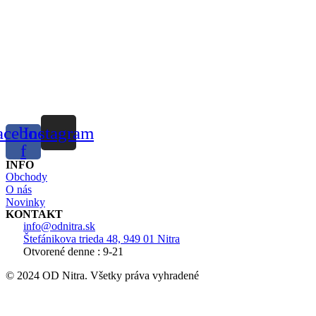
acebook-
Instagram
f
INFO
Obchody
O nás
Novinky
KONTAKT
info@odnitra.sk
Štefánikova trieda 48, 949 01 Nitra
Otvorené denne : 9-21
© 2024 OD Nitra. Všetky práva vyhradené